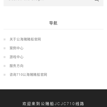
导航
关于公海赌赌船官网
案例中心
游戏中心
服务方向
咨询710公海赌赌船官网
欢迎来到公赌船JCJC710线路