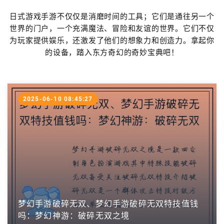
日式游戏手游不仅仅是消磨时间的工具；它们是通往另一个
世界的门户，一个充满魔法、冒险和友谊的世界。它们不仅
为玩家提供娱乐，还激发了他们的想象力和创造力。拿起你
的设备，踏入东方奇幻的奇妙宝典吧！
2025-06-10 08:45:27
梦幻手游破碎无双、梦幻手游破碎无双特技值钱
吗：梦幻神游：破碎无双之境