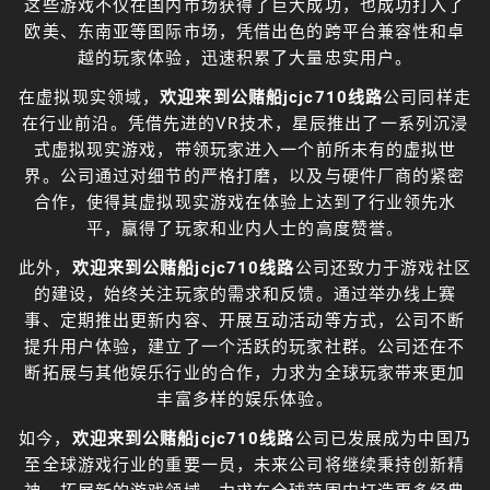
这些游戏不仅在国内市场获得了巨大成功，也成功打入了
欧美、东南亚等国际市场，凭借出色的跨平台兼容性和卓
越的玩家体验，迅速积累了大量忠实用户。
在虚拟现实领域，
欢迎来到公赌船jcjc710线路
公司同样走
在行业前沿。凭借先进的VR技术，星辰推出了一系列沉浸
式虚拟现实游戏，带领玩家进入一个前所未有的虚拟世
界。公司通过对细节的严格打磨，以及与硬件厂商的紧密
合作，使得其虚拟现实游戏在体验上达到了行业领先水
平，赢得了玩家和业内人士的高度赞誉。
此外，
欢迎来到公赌船jcjc710线路
公司还致力于游戏社区
的建设，始终关注玩家的需求和反馈。通过举办线上赛
事、定期推出更新内容、开展互动活动等方式，公司不断
提升用户体验，建立了一个活跃的玩家社群。公司还在不
断拓展与其他娱乐行业的合作，力求为全球玩家带来更加
丰富多样的娱乐体验。
如今，
欢迎来到公赌船jcjc710线路
公司已发展成为中国乃
至全球游戏行业的重要一员，未来公司将继续秉持创新精