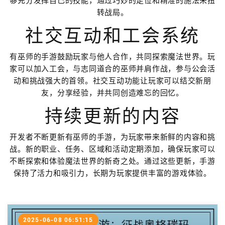
够充分发挥自己的技能，通过巧妙的走位和精准的施法来扭
转战局。
社交互动和工会系统
有巫师的手游鼓励玩家与他人合作，共同探索魔法世界。玩
家可以加入工会，与志同道合的巫师并肩作战，参与公会活
动和挑战强大的首领。社交互动功能让玩家可以结交新朋
友，分享经验，并共同创造难忘的回忆。
持续更新的内容
开发者不断更新有巫师的手游，为玩家带来新鲜的内容和挑
战。新的职业、任务、区域和活动定期添加，确保玩家可以
不断探索和体验魔法世界的新奇之处。通过这些更新，手游
保持了活力和吸引力，长期为玩家提供丰富的游戏体验。
2025-06-08 06:51:15