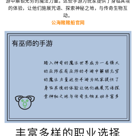
游中解锁无穷的魔法力量。这些手游为玩家提供了身临其境
的体验，让他们施展咒语、探索神秘之地，与传奇生物互
动。
公海赌赌船官网
丰富多样的职业选择