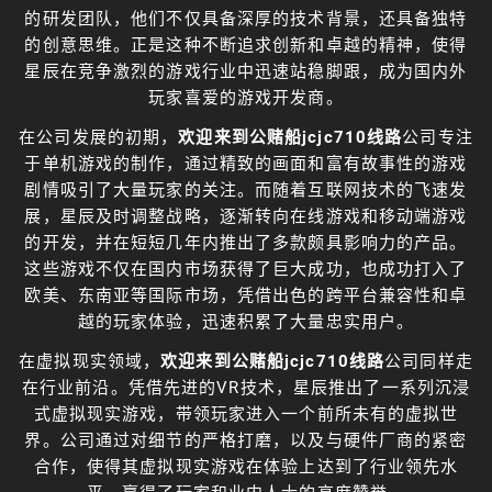
的研发团队，他们不仅具备深厚的技术背景，还具备独特
的创意思维。正是这种不断追求创新和卓越的精神，使得
星辰在竞争激烈的游戏行业中迅速站稳脚跟，成为国内外
玩家喜爱的游戏开发商。
在公司发展的初期，
欢迎来到公赌船jcjc710线路
公司专注
于单机游戏的制作，通过精致的画面和富有故事性的游戏
剧情吸引了大量玩家的关注。而随着互联网技术的飞速发
展，星辰及时调整战略，逐渐转向在线游戏和移动端游戏
的开发，并在短短几年内推出了多款颇具影响力的产品。
这些游戏不仅在国内市场获得了巨大成功，也成功打入了
欧美、东南亚等国际市场，凭借出色的跨平台兼容性和卓
越的玩家体验，迅速积累了大量忠实用户。
在虚拟现实领域，
欢迎来到公赌船jcjc710线路
公司同样走
在行业前沿。凭借先进的VR技术，星辰推出了一系列沉浸
式虚拟现实游戏，带领玩家进入一个前所未有的虚拟世
界。公司通过对细节的严格打磨，以及与硬件厂商的紧密
合作，使得其虚拟现实游戏在体验上达到了行业领先水