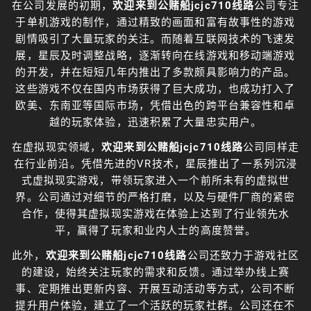
在公司发展的初期，
欢迎来到公赌船jcjc710线路
公司专注
于单机游戏的制作，通过精致的画面和富有故事性的游戏
剧情吸引了大量玩家的关注。而随着互联网技术的飞速发
展，星辰及时调整战略，逐渐转向在线游戏和移动端游戏
的开发，并在短短几年内推出了多款颇具影响力的产品。
这些游戏不仅在国内市场获得了巨大成功，也成功打入了
欧美、东南亚等国际市场，凭借出色的跨平台兼容性和卓
越的玩家体验，迅速积累了大量忠实用户。
在虚拟现实领域，
欢迎来到公赌船jcjc710线路
公司同样走
在行业前沿。凭借先进的VR技术，星辰推出了一系列沉浸
式虚拟现实游戏，带领玩家进入一个前所未有的虚拟世
界。公司通过对细节的严格打磨，以及与硬件厂商的紧密
合作，使得其虚拟现实游戏在体验上达到了行业领先水
平，赢得了玩家和业内人士的高度赞誉。
此外，
欢迎来到公赌船jcjc710线路
公司还致力于游戏社区
的建设，始终关注玩家的需求和反馈。通过举办线上赛
事、定期推出更新内容、开展互动活动等方式，公司不断
提升用户体验，建立了一个活跃的玩家社群。公司还在不