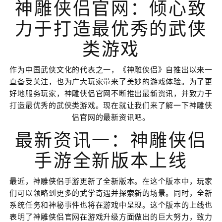
神雕侠侣官网：倾心致
力于打造最优秀的武侠
类游戏
作为中国武侠文化的代表之一，《神雕侠侣》自推出以来一
直备受关注，也为广大玩家带来了美妙的游戏体验。为了更
好地服务玩家，神雕侠侣官网不断推出最新资讯，并致力于
打造最优秀的武侠类游戏。现在就让我们来了解一下神雕侠
侣官网的最新资讯吧。
最新资讯一：神雕侠侣
手游全新版本上线
最近，神雕侠侣手游更新了全新版本。在这个版本中，玩家
们可以领略到更多的武学奇遇并探索新的场景。同时，全新
系统任务和神秘事件也将在游戏中呈现。这个版本的上线也
表明了神雕侠侣官网在游戏升级方面做出的巨大努力，致力