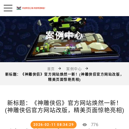
案例中心
首页
案例中心
新标题：《神雕侠侣》官方网站焕然一新！(神雕侠侣官方网站改版，
精美页面惊艳亮相)
新标题：《神雕侠侣》官方网站焕然一新！
(神雕侠侣官方网站改版，精美页面惊艳亮相)
776
2026-02-11 08:34:29