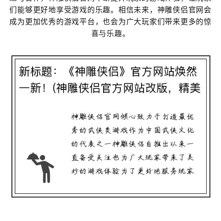
们能够更好地享受游戏的乐趣。相信未来，神雕侠侣官网会
成为更加优秀的游戏平台，也会为广大玩家们带来更多的惊
喜与乐趣。