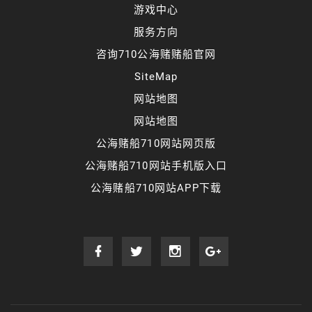
游戏中心
服务方向
咨询710公海赌赌船官网
SiteMap
网站地图
网站地图
公海赌船710网站网页版
公海赌船710网站手机版入口
公海赌船710网站APP下载