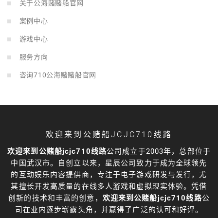
关于公海赌赌船官网
案例中心
游戏中心
服务方向
咨询710公海赌赌船官网
欢迎来到公赌船JCJC710线路
欢迎来到公赌船jcjc710线路
公司成立于2003年，总部位于
中国武汉市。自创立以来，星辰公司致力于成为全球领先
的互动娱乐内容提供商，专注于电子游戏研发与发行，尤
其擅长开发高质量的在线多人游戏和虚拟现实体验。凭借
创新的技术和丰富的创意，
欢迎来到公赌船jcjc710线路
公
司在业内逐步崭露头角，并赢得了广泛的认可和好评。