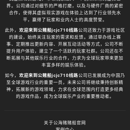
界。公司通过对细节的严格打磨，以及与硬件厂商的紧密
合作，使得其虚拟现实游戏在体验上达到了行业领先水
平，赢得了玩家和业内人士的高度赞誉。
此外，
欢迎来到公赌船jcjc710线路
公司还致力于游戏社区
的建设，始终关注玩家的需求和反馈。通过举办线上赛
事、定期推出更新内容、开展互动活动等方式，公司不断
提升用户体验，建立了一个活跃的玩家社群。公司还在不
断拓展与其他娱乐行业的合作，力求为全球玩家带来更加
丰富多样的娱乐体验。
如今，
欢迎来到公赌船jcjc710线路
公司已发展成为中国乃
至全球游戏行业的重要一员，未来公司将继续秉持创新精
神，拓展新的游戏领域，力求在全球范围内打造更多经典
的游戏作品，成为全球娱乐产业的重要推动者。
关于公海赌赌船官网
案例中心