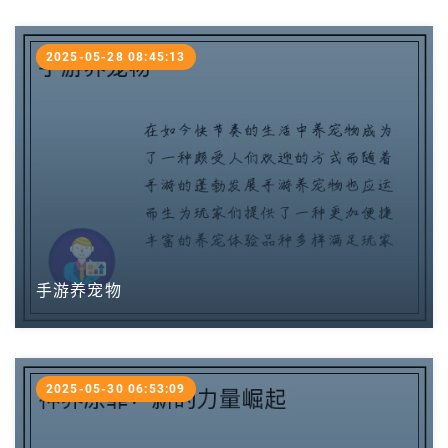
2025-05-28 08:45:13
手游养宠物
2025-05-30 06:53:09