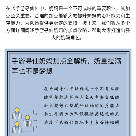
在《手游寻仙》中，奶妈是一个不可或缺的重要职业，其加
点至关重要。合理的加点能够大幅提升奶妈的治疗能力和生
存能力，为队伍提供更稳定的支持。接下来，我们将从多个
方面详细阐述手游寻仙奶妈的加点攻略，帮助大家打造出强
大的奶妈角色。