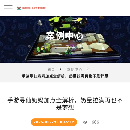
案例中心
首页
案例中心
手游寻仙奶妈加点全解析，奶量拉满再也不是梦想
手游寻仙奶妈加点全解析，奶量拉满再也不
是梦想
666
2025-05-29 08:45:12