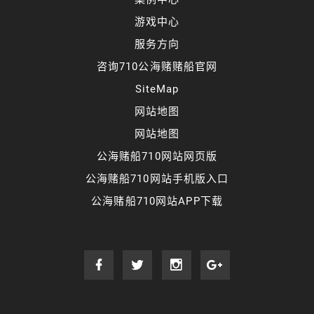
游戏中心
服务方向
咨询710公海赌赌船官网
SiteMap
网站地图
网站地图
公海赌船710网站网页版
公海赌船710网站手机版入口
公海赌船710网站APP下载