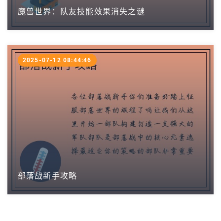
魔兽世界：队友技能效果消失之谜
2025-07-12 08:44:46
部落战新手攻略