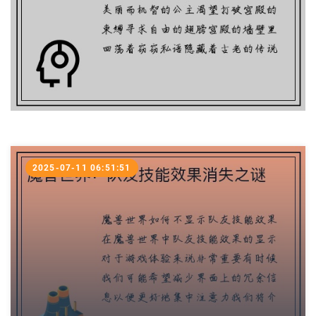
2025-07-11 06:51:51