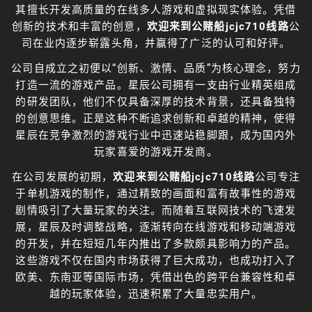
其擅长开发高质量的在线多人游戏和虚拟现实体验。凭借
创新的技术和丰富的创意，
欢迎来到公赌船jcjc710线路
公
司在业内逐步崭露头角，并赢得了广泛的认可和好评。
公司自成立之初便以“创新、激情、品质”为核心理念，努力
打造一流的游戏产品。星辰公司拥有一支由行业精英组成
的研发团队，他们不仅具备深厚的技术背景，还具备独特
的创意思维。正是这种不断追求创新和卓越的精神，使得
星辰在竞争激烈的游戏行业中迅速站稳脚跟，成为国内外
玩家喜爱的游戏开发商。
在公司发展的初期，
欢迎来到公赌船jcjc710线路
公司专注
于单机游戏的制作，通过精致的画面和富有故事性的游戏
剧情吸引了大量玩家的关注。而随着互联网技术的飞速发
展，星辰及时调整战略，逐渐转向在线游戏和移动端游戏
的开发，并在短短几年内推出了多款颇具影响力的产品。
这些游戏不仅在国内市场获得了巨大成功，也成功打入了
欧美、东南亚等国际市场，凭借出色的跨平台兼容性和卓
越的玩家体验，迅速积累了大量忠实用户。