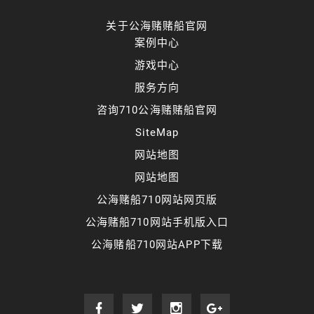
关于公海赌赌船官网
案例中心
游戏中心
服务方向
咨询710公海赌赌船官网
SiteMap
网站地图
网站地图
公海赌船710网站网页版
公海赌船710网站手机版入口
公海赌船710网站APP下载