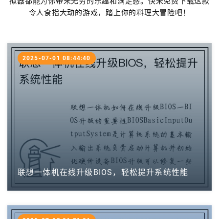
拟器都能为你带来无穷的乐趣和满足感。快来免费下载这款
令人食指大动的游戏，踏上你的料理大冒险吧！
2025-07-01 08:44:40
联想一体机在线升级BIOS，轻松提升系统性能