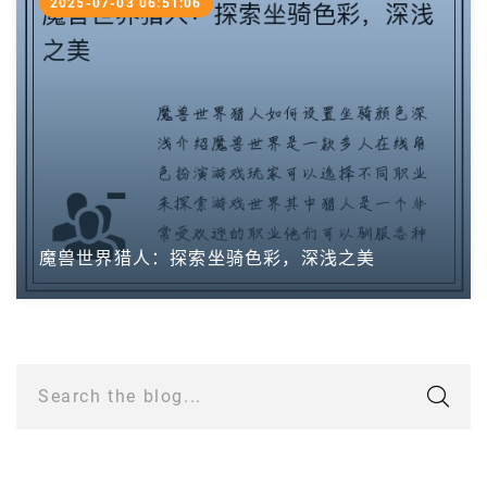
2025-07-03 06:51:06
魔兽世界猎人：探索坐骑色彩，深浅之美
Search the blog...