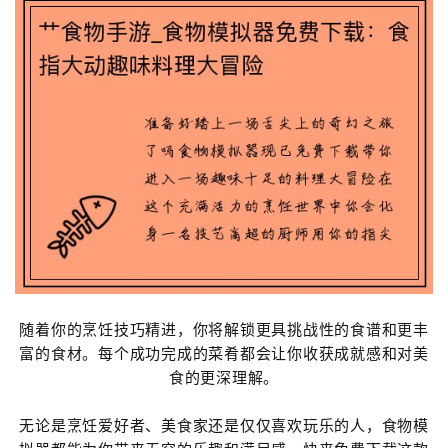
随着你的烹饪技巧精进，你将解锁更具挑战性的食谱和更丰
富的食材。每个成功完成的菜肴都会让你收获成就感和对美
食的更深理解。
无论是烹饪爱好者、美食家还是仅仅喜欢玩乐的人，食物模