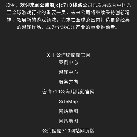
如今，
欢迎来到公赌船jcjc710线路
公司已发展成为中国乃
至全球游戏行业的重要一员，未来公司将继续秉持创新精
神，拓展新的游戏领域，力求在全球范围内打造更多经典
的游戏作品，成为全球娱乐产业的重要推动者。
关于公海赌赌船官网
案例中心
游戏中心
服务方向
咨询710公海赌赌船官网
SiteMap
网站地图
网站地图
公海赌船710网站网页版