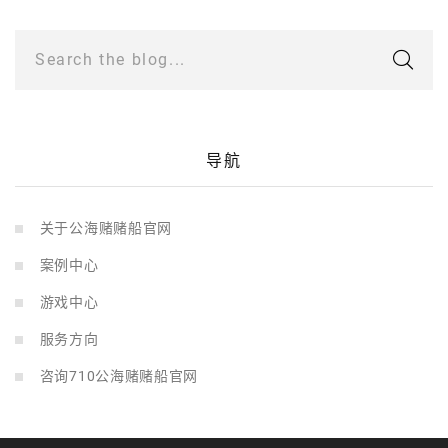
Search the blog...
导航
关于公海赌赌船官网
案例中心
游戏中心
服务方向
咨询710公海赌赌船官网