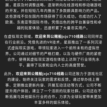
展，星辰及时调整战略，逐渐转向在线游戏和移动端游戏
的开发，并在短短几年内推出了多款颇具影响力的产品。
这些游戏不仅在国内市场获得了巨大成功，也成功打入了
欧美、东南亚等国际市场，凭借出色的跨平台兼容性和卓
越的玩家体验，迅速积累了大量忠实用户。
在虚拟现实领域，
欢迎来到公赌船jcjc710线路
公司同样走
在行业前沿。凭借先进的VR技术，星辰推出了一系列沉浸
式虚拟现实游戏，带领玩家进入一个前所未有的虚拟世
界。公司通过对细节的严格打磨，以及与硬件厂商的紧密
合作，使得其虚拟现实游戏在体验上达到了行业领先水
平，赢得了玩家和业内人士的高度赞誉。
此外，
欢迎来到公赌船jcjc710线路
公司还致力于游戏社区
的建设，始终关注玩家的需求和反馈。通过举办线上赛
事、定期推出更新内容、开展互动活动等方式，公司不断
提升用户体验，建立了一个活跃的玩家社群。公司还在不
断拓展与其他娱乐行业的合作，力求为全球玩家带来更加
丰富多样的娱乐体验。