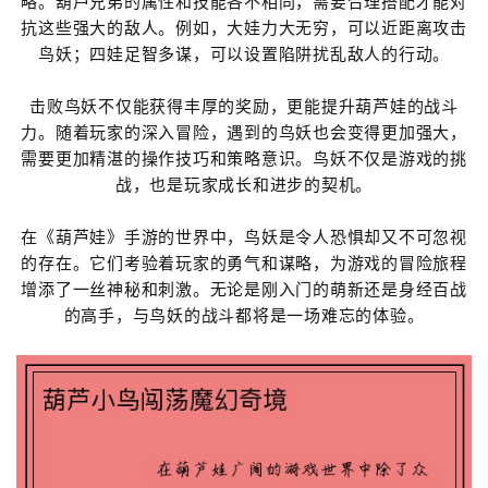
略。葫芦兄弟的属性和技能各不相同，需要合理搭配才能对
抗这些强大的敌人。例如，大娃力大无穷，可以近距离攻击
鸟妖；四娃足智多谋，可以设置陷阱扰乱敌人的行动。
击败鸟妖不仅能获得丰厚的奖励，更能提升葫芦娃的战斗
力。随着玩家的深入冒险，遇到的鸟妖也会变得更加强大，
需要更加精湛的操作技巧和策略意识。鸟妖不仅是游戏的挑
战，也是玩家成长和进步的契机。
在《葫芦娃》手游的世界中，鸟妖是令人恐惧却又不可忽视
的存在。它们考验着玩家的勇气和谋略，为游戏的冒险旅程
增添了一丝神秘和刺激。无论是刚入门的萌新还是身经百战
的高手，与鸟妖的战斗都将是一场难忘的体验。