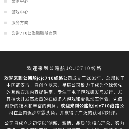
案例中心
游戏中心
服务方向
咨询710公海赌赌船官网
欢迎来到公赌船JCJC710线路
欢迎来到公赌船jcjc710线路
公司成立于2003年，总部位于
中国武汉市。自创立以来，星辰公司致力于成为全球领先
的互动娱乐内容提供商，专注于电子游戏研发与发行，尤
其擅长开发高质量的在线多人游戏和虚拟现实体验。凭借
创新的技术和丰富的创意，
欢迎来到公赌船jcjc710线路
公
司在业内逐步崭露头角，并赢得了广泛的认可和好评。
公司自成立之初便以“创新、激情、品质”为核心理念，努力