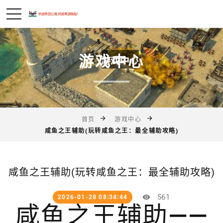
游戏中心
首页
游戏中心
咸鱼之王辅助(玩转咸鱼之王：最全辅助攻略)
咸鱼之王辅助(玩转咸鱼之王：最全辅助攻略)
561
2026-01-28 08:34:44
咸鱼之王辅助——