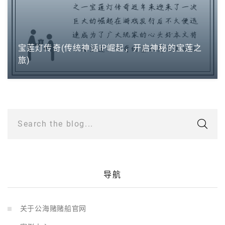
宝莲灯传奇(传统神话IP崛起，开启神秘的宝莲之
旅)
Search the blog...
导航
关于公海赌赌船官网