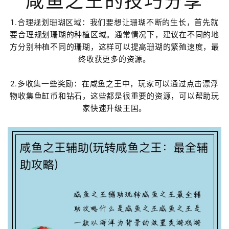
咸鱼之王的技巧分享
1.合理规划珊瑚区域：我们要想让珊瑚不断的生长，首先就
要合理规划珊瑚的种植区域。通常情况下，建议在不同的地
方分别种植不同的珊瑚，这样可以提高珊瑚的繁殖速度，最
终收获更多的资源。
2.多收集一些奖励：在咸鱼之王中，玩家可以通过点击漂浮
物收集鱼缸币和钻石，这些都是很重要的资源，可以帮助玩
家快速升级王国。