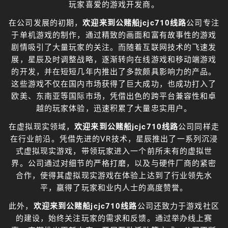
玩家喜爱的游戏开发商。
在公司发展的初期，
欢迎来到公赌船jcjc710线路
公司专注
于单机游戏的制作，通过精致的画面和富有故事性的游戏
剧情吸引了大量玩家的关注。而随着互联网技术的飞速发
展，星辰及时调整战略，逐渐转向在线游戏和移动端游戏
的开发，并在短短几年内推出了多款颇具影响力的产品。
这些游戏不仅在国内市场获得了巨大成功，也成功打入了
欧美、东南亚等国际市场，凭借出色的跨平台兼容性和卓
越的玩家体验，迅速积累了大量忠实用户。
在虚拟现实领域，
欢迎来到公赌船jcjc710线路
公司同样走
在行业前沿。凭借先进的VR技术，星辰推出了一系列沉浸
式虚拟现实游戏，带领玩家进入一个前所未有的虚拟世
界。公司通过对细节的严格打磨，以及与硬件厂商的紧密
合作，使得其虚拟现实游戏在体验上达到了行业领先水
平，赢得了玩家和业内人士的高度赞誉。
此外，
欢迎来到公赌船jcjc710线路
公司还致力于游戏社区
的建设，始终关注玩家的需求和反馈。通过举办线上赛