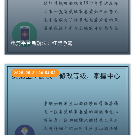
电竞平台新玩法：红警争霸
2025-05-31 06:54:52