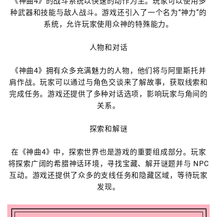
《神曲4》的战斗系统以快速的动作为主。玩家可以使用多
种武器和技能与敌人战斗。游戏还引入了一个名为“神力”的
系统，允许玩家使用众神的特殊能力。
人物和对话
《神曲4》拥有众多充满魅力的人物，他们将与阿里斯托并
肩作战。玩家可以通过与角色交谈来了解故事，获取线索和
完成任务。游戏还提供了多种对话选项，影响玩家与角间的
关系。
探索和解谜
在《神曲4》中，探索世界也是游戏的重要组成部分。玩家
将探索广阔的希腊神话环境，寻找宝藏、解开谜题并与 NPC
互动。游戏还提供了众多的支线任务和隐藏区域，等待玩家
发现。