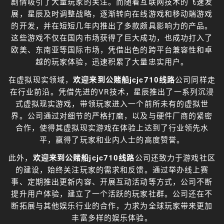
剧情吸引了大量玩家的关注。而随着互联网技术的飞速发
展，星辰及时调整战略，逐渐转向在线游戏和移动端游戏
的开发，并在短短几年内推出了多款颇具影响力的产品。
这些游戏不仅在国内市场获得了巨大成功，也成功打入了
欧美、东南亚等国际市场，凭借出色的跨平台兼容性和卓
越的玩家体验，迅速积累了大量忠实用户。
在虚拟现实领域，
欢迎来到公赌船jcjc710线路
公司同样走
在行业前沿。凭借先进的VR技术，星辰推出了一系列沉浸
式虚拟现实游戏，带领玩家进入一个前所未有的虚拟世
界。公司通过对细节的严格打磨，以及与硬件厂商的紧密
合作，使得其虚拟现实游戏在体验上达到了行业领先水
平，赢得了玩家和业内人士的高度赞誉。
此外，
欢迎来到公赌船jcjc710线路
公司还致力于游戏社区
的建设，始终关注玩家的需求和反馈。通过举办线上赛
事、定期推出更新内容、开展互动活动等方式，公司不断
提升用户体验，建立了一个活跃的玩家社群。公司还在不
断拓展与其他娱乐行业的合作，力求为全球玩家带来更加
丰富多样的娱乐体验。