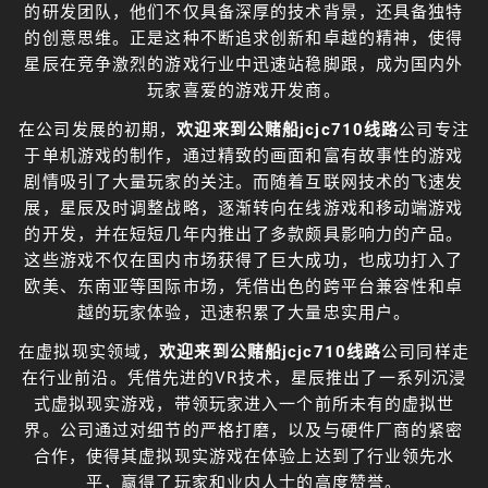
的研发团队，他们不仅具备深厚的技术背景，还具备独特
的创意思维。正是这种不断追求创新和卓越的精神，使得
星辰在竞争激烈的游戏行业中迅速站稳脚跟，成为国内外
玩家喜爱的游戏开发商。
在公司发展的初期，
欢迎来到公赌船jcjc710线路
公司专注
于单机游戏的制作，通过精致的画面和富有故事性的游戏
剧情吸引了大量玩家的关注。而随着互联网技术的飞速发
展，星辰及时调整战略，逐渐转向在线游戏和移动端游戏
的开发，并在短短几年内推出了多款颇具影响力的产品。
这些游戏不仅在国内市场获得了巨大成功，也成功打入了
欧美、东南亚等国际市场，凭借出色的跨平台兼容性和卓
越的玩家体验，迅速积累了大量忠实用户。
在虚拟现实领域，
欢迎来到公赌船jcjc710线路
公司同样走
在行业前沿。凭借先进的VR技术，星辰推出了一系列沉浸
式虚拟现实游戏，带领玩家进入一个前所未有的虚拟世
界。公司通过对细节的严格打磨，以及与硬件厂商的紧密
合作，使得其虚拟现实游戏在体验上达到了行业领先水
平，赢得了玩家和业内人士的高度赞誉。